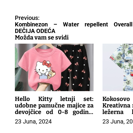
N
Previous:
a
Kombinezon – Water repellent Overal
v
DEČIJA ODEĆA
i
Možda vam se svidi
g
a
c
i
j
a
č
l
a
Hello Kitty letnji set:
Kokosovo
n
udobne pamučne majice za
Kreativna 
a
devojčice od 0-8 godina,
ležerna 
k
idealne za tople dane!
rukava za 
23 Juna, 2024
23 Juna, 2
a
otvoreno
– DEČIJA ODEĆA