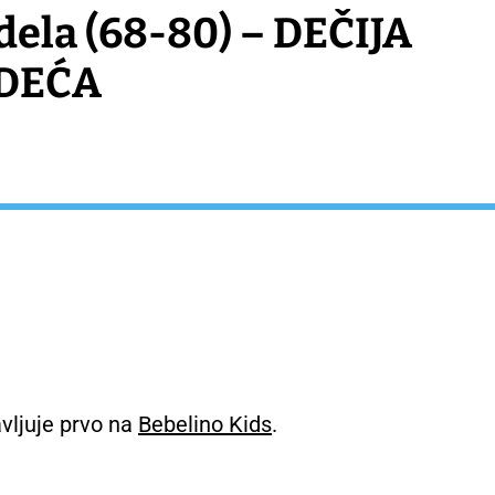
 dela (68-80) – DEČIJA
– DEČIJE
PANTALONE
DEĆA
vljuje prvo na
Bebelino Kids
.