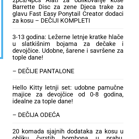
2pcs/4pcs Alati za oblikovanje kose
Barrette Disc za zene Djeca trake za
glavu Fast Easy Ponytail Creator dodaci
za kosu – DEČIJI KOMPLETI
3-13 godina: Ležerne letnje kratke hlače
u slatkišnim bojama za dečake i
devojčice. Udobne, šarene i savršene za
tople dane!
– DEČIJE PANTALONE
Hello Kitty letnji set: udobne pamučne
majice za devojčice od 0-8 godina,
idealne za tople dane!
– DEČIJA ODEĆA
20 komada sjajnih dodataka za kosu u
obliku čvrstih bombona u prahu,