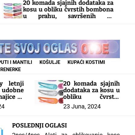
komada sjajnih dodataka za
Elsa i
u u obliku čvrstih bombona
kraljev
prahu, savršenih za
kostim z
lizovanje!
princeze 
uzrast 2-
EČIJI KOMPLETI
– DEČIJI
UTI I MANTILI
KOŠULJE
KUPAĆI KOSTIMI
TRENERKE
y letnji
20 komada sjajnih
dobne
dodataka za kosu u
ajice za
obliku čvrstih
 od 0-8
bombona u prahu,
24
23 Juna, 2024
ealne za
savršenih za
stilizovanje!
POSLEDNJI OGLASI
ODEĆA
– DEČIJI KOMPLETI