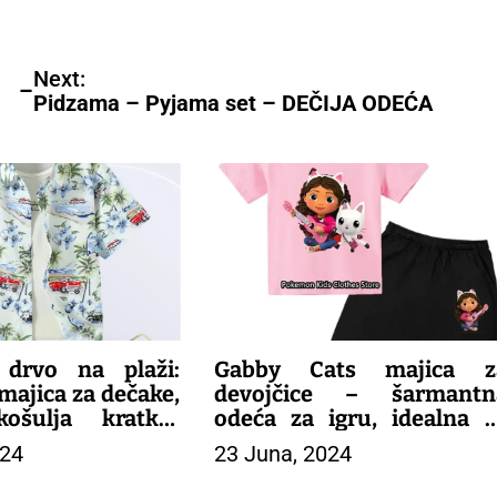
Next:
l –
Pidzama – Pyjama set – DEČIJA ODEĆA
 drvo na plaži:
Gabby Cats majica z
majica za dečake,
devojčice – šarmantn
košulja kratkih
odeća za igru, idealna z
letnju zabavu na
letnje dane.
024
23 Juna, 2024
m!
– DEČIJA ODEĆA