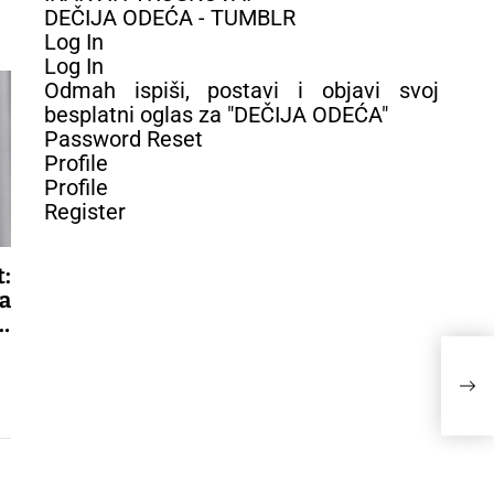
DEČIJA ODEĆA - TUMBLR
Log In
Log In
Odmah ispiši, postavi i objavi svoj
besplatni oglas za "DEČIJA ODEĆA"
Password Reset
Profile
Profile
Register
:
a
,