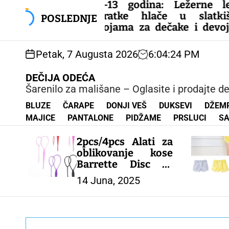
S
3-13 godina: Ležerne letnje
k
kratke hlače u slatkišnim
POSLEDNJE
i
bojama za dečake i devojčice.
p
Udobne, šarene i savršene za
t
tople dane!
Petak, 7 Augusta 2026
6
:
04
:
25
PM
o
c
– DEČIJE PANTALONE
DEČIJA ODEĆA
o
Šarenilo za mališane – Oglasite i prodajte d
n
t
BLUZE
ČARAPE
DONJI VEŠ
DUKSEVI
DŽEM
e
MAJICE
PANTALONE
PIDŽAME
PRSLUCI
SA
n
t
2pcs/4pcs Alati za
oblikovanje kose
Barrette Disc za
zene Djeca trake za
14 Juna, 2025
glavu Fast Easy
Ponytail Creator
dodaci za kosu –
DEČIJI KOMPLETI