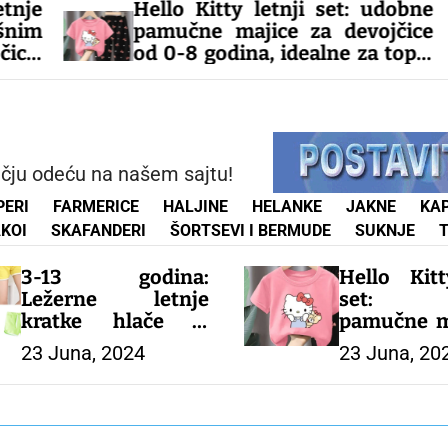
Hello Kitty letnji set: udobne
20 
pamučne majice za devojčice
kos
od 0-8 godina, idealne za tople
u 
dane!
sti
– DEČIJA ODEĆA
– D
ečju odeću na našem sajtu!
PERI
FARMERICE
HALJINE
HELANKE
JAKNE
KAP
KOI
SKAFANDERI
ŠORTSEVI I BERMUDE
SUKNJE
3-13 godina:
Hello Kitt
Ležerne letnje
set: u
kratke hlače u
pamučne m
slatkišnim bojama
devojčice
23 Juna, 2024
23 Juna, 20
za dečake i
godina, id
devojčice. Udobne,
tople dane!
šarene i savršene
za tople dane!
– DEČIJA 