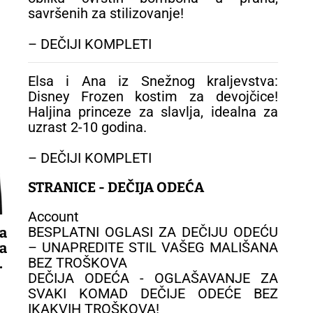
savršenih za stilizovanje!
– DEČIJI KOMPLETI
Elsa i Ana iz Snežnog kraljevstva:
Disney Frozen kostim za devojčice!
Haljina princeze za slavlja, idealna za
uzrast 2-10 godina.
– DEČIJI KOMPLETI
STRANICE - DEČIJA ODEĆA
Account
BESPLATNI OGLASI ZA DEČIJU ODEĆU
a
– UNAPREDITE STIL VAŠEG MALIŠANA
a
BEZ TROŠKOVA
a
DEČIJA ODEĆA - OGLAŠAVANJE ZA
SVAKI KOMAD DEČIJE ODEĆE BEZ
IKAKVIH TROŠKOVA!