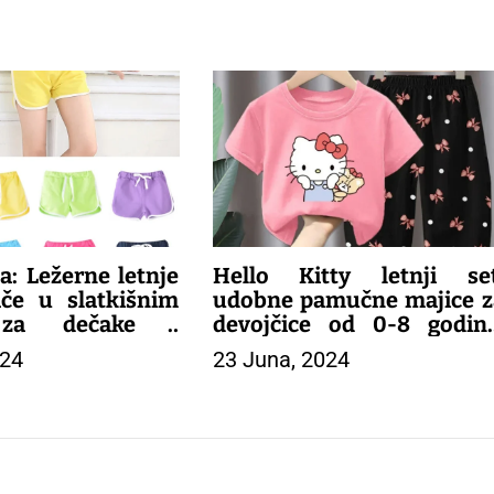
ODEĆA
a: Ležerne letnje
Hello Kitty letnji set
ače u slatkišnim
udobne pamučne majice z
 za dečake i
devojčice od 0-8 godina
 Udobne, šarene i
idealne za tople dane!
024
23 Juna, 2024
a tople dane!
– DEČIJA ODEĆA
PANTALONE