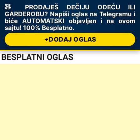
🧸 PRODAJEŠ DEČIJU ODEĆU ILI
GARDEROBU? Napiši oglas na Telegramu i
biće AUTOMATSKI objavljen i na ovom
sajtu! 100% Besplatno.
DODAJ OGLAS