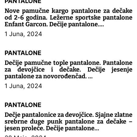
PANTALONE
Nove pamučne kargo pantalone za dečake
od 2-6 godina. Ležerne sportske pantalone
Enfant Garcon. Dečije pantalone.
1 Juna, 2024
– DEČIJE PANTALONE
PANTALONE
Dečije pamučne tople pantalone. Pantalone
za devojčice i dečake. Dečije jesenje
pantalone za novorođenčad.
1 Juna, 2024
– DEČIJE PANTALONE
PANTALONE
Dečje pantalonice za devojčice. Sjajne zlatne
srebrne duge punk pantalone za dečake –
jesen proleće. Dečije pantalone