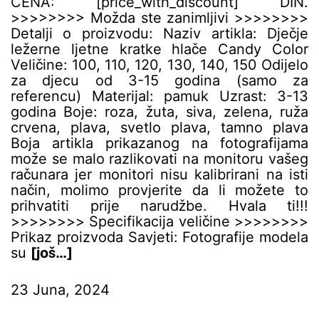
CENA: [price_with_discount] DIN.
>>>>>>>> Možda ste zanimljivi >>>>>>>>
Detalji o proizvodu: Naziv artikla: Dječje
ležerne ljetne kratke hlače Candy Color
Veličine: 100, 110, 120, 130, 140, 150 Odijelo
za djecu od 3-15 godina (samo za
referencu) Materijal: pamuk Uzrast: 3-13
godina Boje: roza, žuta, siva, zelena, ruža
crvena, plava, svetlo plava, tamno plava
Boja artikla prikazanog na fotografijama
može se malo razlikovati na monitoru vašeg
računara jer monitori nisu kalibrirani na isti
način, molimo provjerite da li možete to
prihvatiti prije narudžbe. Hvala ti!!!
>>>>>>>> Specifikacija veličine >>>>>>>>
Prikaz proizvoda Savjeti: Fotografije modela
su
[još…]
23 Juna, 2024