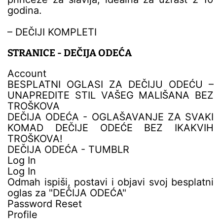
godina.
– DEČIJI KOMPLETI
STRANICE - DEČIJA ODEĆA
Account
BESPLATNI OGLASI ZA DEČIJU ODEĆU –
UNAPREDITE STIL VAŠEG MALIŠANA BEZ
TROŠKOVA
DEČIJA ODEĆA - OGLAŠAVANJE ZA SVAKI
KOMAD DEČIJE ODEĆE BEZ IKAKVIH
TROŠKOVA!
DEČIJA ODEĆA - TUMBLR
Log In
Log In
Odmah ispiši, postavi i objavi svoj besplatni
oglas za "DEČIJA ODEĆA"
Password Reset
Profile