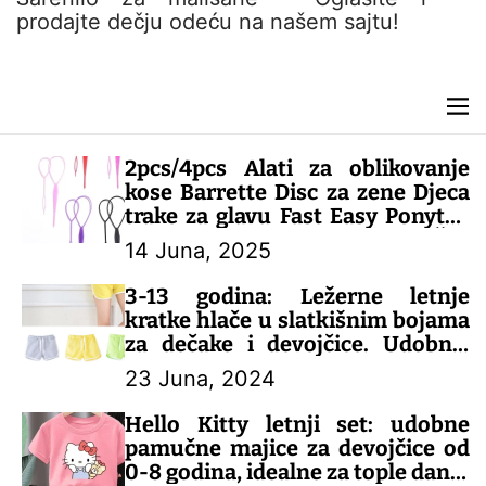
n
prodajte dečju odeću na našem sajtu!
t
M
e
n
2pcs/4pcs Alati za oblikovanje
u
kose Barrette Disc za zene Djeca
trake za glavu Fast Easy Ponytail
Creator dodaci za kosu – DEČIJI
14 Juna, 2025
KOMPLETI
3-13 godina: Ležerne letnje
kratke hlače u slatkišnim bojama
za dečake i devojčice. Udobne,
šarene i savršene za tople dane!
23 Juna, 2024
– DEČIJE PANTALONE
Hello Kitty letnji set: udobne
pamučne majice za devojčice od
0-8 godina, idealne za tople dane!