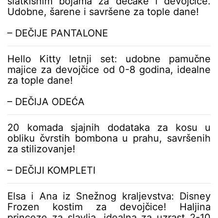
slatkišnim bojama za dečake i devojčice.
l
Udobne, šarene i savršene za tople dane!
a
n
– DEČIJE PANTALONE
c
i
m
Hello Kitty letnji set: udobne pamučne
a
majice za devojčice od 0-8 godina, idealne
za tople dane!
– DEČIJA ODEĆA
20 komada sjajnih dodataka za kosu u
obliku čvrstih bombona u prahu, savršenih
za stilizovanje!
– DEČIJI KOMPLETI
Elsa i Ana iz Snežnog kraljevstva: Disney
Frozen kostim za devojčice! Haljina
princeze za slavlja, idealna za uzrast 2-10