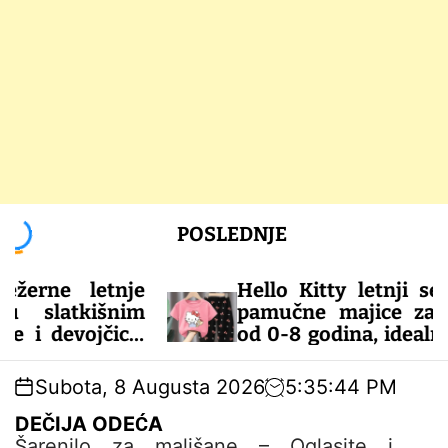
S
POSLEDNJE
k
i
p
 letnje
Hello Kitty letnji set: udob
t
tkišnim
pamučne majice za devojči
o
ojčice.
od 0-8 godina, idealne za top
c
šene za
dane!
o
Subota, 8 Augusta 2026
5
:
35
:
44
PM
n
– DEČIJA ODEĆA
t
DEČIJA ODEĆA
e
Šarenilo za mališane – Oglasite i