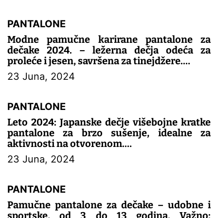
PANTALONE
Modne pamučne karirane pantalone za
dečake 2024. – ležerna dečja odeća za
proleće i jesen, savršena za tinejdžere.
23 Juna, 2024
– DEČIJE PANTALONE
PANTALONE
Leto 2024: Japanske dečje višebojne kratke
pantalone za brzo sušenje, idealne za
aktivnosti na otvorenom.
23 Juna, 2024
– DEČIJE PANTALONE
PANTALONE
Pamučne pantalone za dečake – udobne i
sportske, od 3 do 13 godina. Važno: