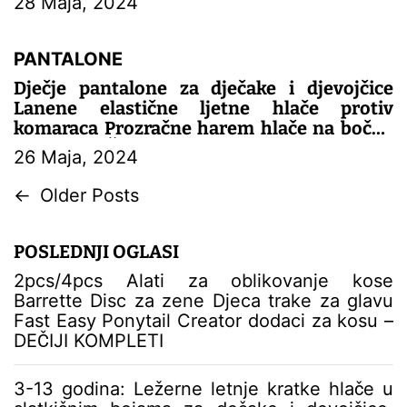
28 Maja, 2024
– DEČIJE PANTALONE
PANTALONE
Dječje pantalone za dječake i djevojčice
Lanene elastične ljetne hlače protiv
komaraca Prozračne harem hlače na bočne
pruge – DEČIJE PANTALONE
26 Maja, 2024
N
←
Older Posts
a
v
POSLEDNJI OGLASI
i
g
2pcs/4pcs Alati za oblikovanje kose
a
Barrette Disc za zene Djeca trake za glavu
c
Fast Easy Ponytail Creator dodaci za kosu –
i
DEČIJI KOMPLETI
j
a
3-13 godina: Ležerne letnje kratke hlače u
č