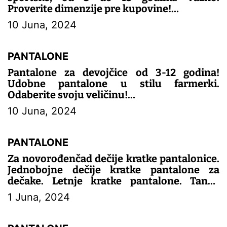
Proverite dimenzije pre kupovine!
10 Juna, 2024
– DEČIJE PANTALONE
PANTALONE
Pantalone za devojčice od 3-12 godina!
Udobne pantalone u stilu farmerki.
Odaberite svoju veličinu!
10 Juna, 2024
– DEČIJE PANTALONE
PANTALONE
Za novorođenčad dečije kratke pantalonice.
Jednobojne dečije kratke pantalone za
dečake. Letnje kratke pantalone. Tanka
odeća za dečake.
1 Juna, 2024
– DEČIJE PANTALONE