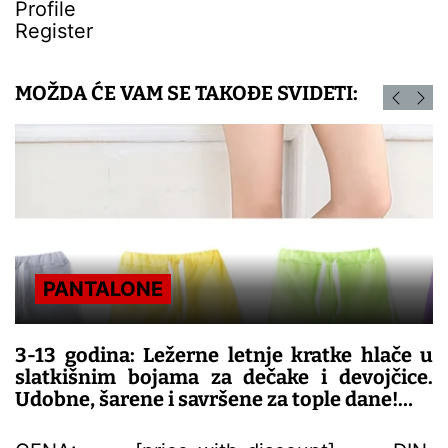
Profile
Register
MOŽDA ĆE VAM SE TAKOĐE SVIDETI:
PANTALONE
3-13 godina: Ležerne letnje kratke hlače u
slatkišnim bojama za dečake i devojčice.
Udobne, šarene i savršene za tople dane!
– DEČIJE PANTALONE