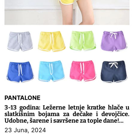
PANTALONE
3-13 godina: Ležerne letnje kratke hlače u
slatkišnim bojama za dečake i devojčice.
Udobne, šarene i savršene za tople dane!
23 Juna, 2024
– DEČIJE PANTALONE