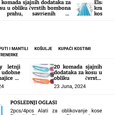
ataka za
Elsa i Ana iz Snežn
 bombona
kraljevstva: Disney Froz
nih za
kostim za devojčice! Halj
princeze za slavlja, idealna
uzrast 2-10 godina.
– DEČIJI KOMPLETI
PUTI I MANTILI
KOŠULJE
KUPAĆI KOSTIMI
TRENERKE
y letnji
20 komada sjajnih
dobne
dodataka za kosu u
ajice za
obliku čvrstih
 od 0-8
bombona u prahu,
24
23 Juna, 2024
ealne za
savršenih za
stilizovanje!
POSLEDNJI OGLASI
ODEĆA
– DEČIJI KOMPLETI
2pcs/4pcs Alati za oblikovanje kose