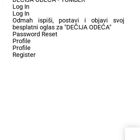
Log In
Log In
Odmah ispiši, postavi i objavi svoj
besplatni oglas za "DEČIJA ODEĆA"
Password Reset
Profile
Profile
Register
Je