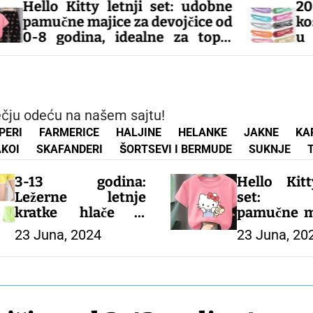
ji set: udobne
20 komada sjajnih dod
a devojčice od
kosu u obliku čvrstih
alne za tople
u prahu, savrše
stilizovanje!
– DEČIJI KOMPLETI
dečju odeću na našem sajtu!
PERI
FARMERICE
HALJINE
HELANKE
JAKNE
KA
KOI
SKAFANDERI
ŠORTSEVI I BERMUDE
SUKNJE
3-13 godina:
Hello Kitt
Ležerne letnje
set: u
kratke hlače u
pamučne m
slatkišnim bojama
devojčice
23 Juna, 2024
23 Juna, 20
za dečake i
godina, id
devojčice. Udobne,
tople dane!
šarene i savršene za
tople dane!
– DEČIJA 