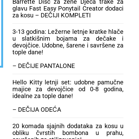
Barrette Disc za zene Djeca trake za
glavu Fast Easy Ponytail Creator dodaci
za kosu – DEČIJI KOMPLETI
3-13 godina: Ležerne letnje kratke hlače
u slatkišnim bojama za dečake i
devojčice. Udobne, šarene i savršene za
tople dane!
– DEČIJE PANTALONE
Hello Kitty letnji set: udobne pamučne
majice za devojčice od 0-8 godina,
idealne za tople dane!
– DEČIJA ODEĆA
20 komada sjajnih dodataka za kosu u
obliku čvrstih bombona u prahu,