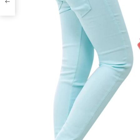
u –
u za
ek u
ija.
TI