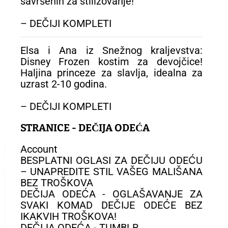
savršenih za stilizovanje!
– DEČIJI KOMPLETI
Elsa i Ana iz Snežnog kraljevstva:
Disney Frozen kostim za devojčice!
Haljina princeze za slavlja, idealna za
uzrast 2-10 godina.
– DEČIJI KOMPLETI
STRANICE - DEČIJA ODEĆA
Account
BESPLATNI OGLASI ZA DEČIJU ODEĆU
– UNAPREDITE STIL VAŠEG MALIŠANA
BEZ TROŠKOVA
DEČIJA ODEĆA - OGLAŠAVANJE ZA
SVAKI KOMAD DEČIJE ODEĆE BEZ
IKAKVIH TROŠKOVA!
DEČIJA ODEĆA - TUMBLR