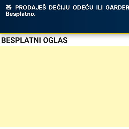
🧸 PRODAJEŠ DEČIJU ODEĆU ILI GARDEROB
Besplatno.