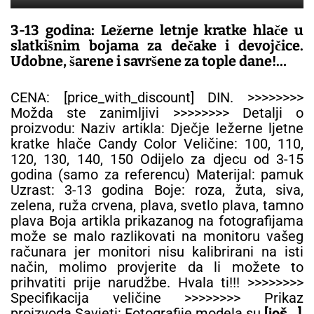
3-13 godina: Ležerne letnje kratke hlače u
slatkišnim bojama za dečake i devojčice.
Udobne, šarene i savršene za tople dane!
– DEČIJE PANTALONE
CENA: [price_with_discount] DIN. >>>>>>>>
Možda ste zanimljivi >>>>>>>> Detalji o
proizvodu: Naziv artikla: Dječje ležerne ljetne
kratke hlače Candy Color Veličine: 100, 110,
120, 130, 140, 150 Odijelo za djecu od 3-15
godina (samo za referencu) Materijal: pamuk
Uzrast: 3-13 godina Boje: roza, žuta, siva,
zelena, ruža crvena, plava, svetlo plava, tamno
plava Boja artikla prikazanog na fotografijama
može se malo razlikovati na monitoru vašeg
računara jer monitori nisu kalibrirani na isti
način, molimo provjerite da li možete to
prihvatiti prije narudžbe. Hvala ti!!! >>>>>>>>
Specifikacija veličine >>>>>>>> Prikaz
proizvoda Savjeti: Fotografije modela su
[još…]