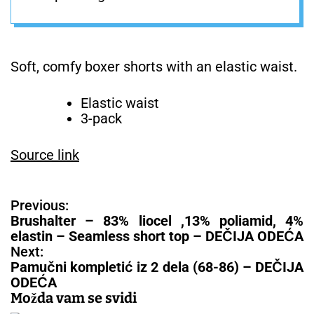
Soft, comfy boxer shorts with an elastic waist.
Elastic waist
3-pack
Source link
N
Previous:
a
Brushalter – 83% liocel ,13% poliamid, 4%
v
elastin – Seamless short top – DEČIJA ODEĆA
i
Next:
g
Pamučni kompletić iz 2 dela (68-86) – DEČIJA
a
ODEĆA
c
Možda vam se svidi
i