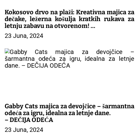
Kokosovo drvo na plaži: Kreativna majica za
dečake, ležerna košulja kratkih rukava za
letnju zabavu na otvorenom!
23 Juna, 2024
– DEČIJA ODEĆA
Gabby Cats majica za devojčice – šarmantna
odeća za igru, idealna za letnje dane.
– DEČIJA ODEĆA
23 Juna, 2024