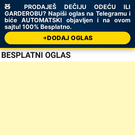
🧸 PRODAJEŠ DEČIJU ODEĆU ILI
GARDEROBU? Napiši oglas na Telegramu i
biće AUTOMATSKI objavljen i na ovom
sajtu! 100% Besplatno.
DODAJ OGLAS