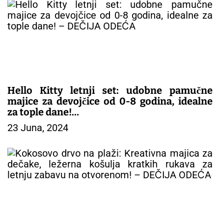
j
a
č
l
a
n
a
k
Hello Kitty letnji set: udobne pamučne
a
majice za devojčice od 0-8 godina, idealne
za tople dane!
23 Juna, 2024
– DEČIJA ODEĆA