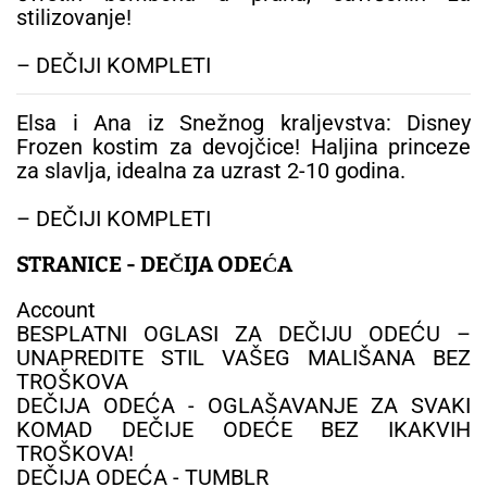
stilizovanje!
– DEČIJI KOMPLETI
Elsa i Ana iz Snežnog kraljevstva: Disney
Frozen kostim za devojčice! Haljina princeze
za slavlja, idealna za uzrast 2-10 godina.
– DEČIJI KOMPLETI
STRANICE - DEČIJA ODEĆA
Account
BESPLATNI OGLASI ZA DEČIJU ODEĆU –
UNAPREDITE STIL VAŠEG MALIŠANA BEZ
TROŠKOVA
DEČIJA ODEĆA - OGLAŠAVANJE ZA SVAKI
KOMAD DEČIJE ODEĆE BEZ IKAKVIH
TROŠKOVA!
DEČIJA ODEĆA - TUMBLR