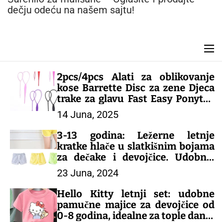
n
dečju odeću na našem sajtu!
t
M
e
n
2pcs/4pcs Alati za oblikovanje
u
kose Barrette Disc za zene Djeca
trake za glavu Fast Easy Ponytail
Creator dodaci za kosu – DEČIJI
14 Juna, 2025
KOMPLETI
3-13 godina: Ležerne letnje
kratke hlače u slatkišnim bojama
za dečake i devojčice. Udobne,
šarene i savršene za tople dane!
23 Juna, 2024
– DEČIJE PANTALONE
Hello Kitty letnji set: udobne
pamučne majice za devojčice od
0-8 godina, idealne za tople dane!