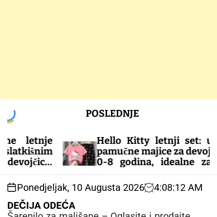
S
POSLEDNJE
k
i
p
tnje
Hello Kitty letnji set: udobne
t
šnim
pamučne majice za devojčice od
o
ice.
0-8 godina, idealne za tople
c
e za
dane!
o
Ponedjeljak, 10 Augusta 2026
4
:
08
:
13
AM
n
– DEČIJA ODEĆA
t
DEČIJA ODEĆA
e
Šarenilo za mališane – Oglasite i prodajte