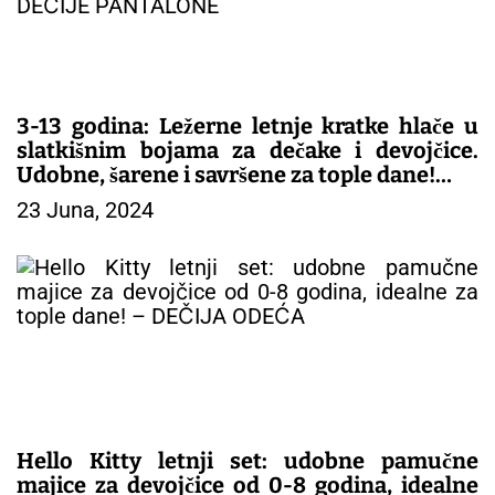
3-13 godina: Ležerne letnje kratke hlače u
slatkišnim bojama za dečake i devojčice.
Udobne, šarene i savršene za tople dane!
23 Juna, 2024
– DEČIJE PANTALONE
Hello Kitty letnji set: udobne pamučne
majice za devojčice od 0-8 godina, idealne