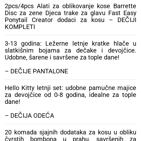
2pcs/4pcs Alati za oblikovanje kose Barrette
Disc za zene Djeca trake za glavu Fast Easy
Ponytail Creator dodaci za kosu – DEČIJI
KOMPLETI
3-13 godina: Ležerne letnje kratke hlače u
slatkišnim bojama za dečake i devojčice.
Udobne, šarene i savršene za tople dane!
– DEČIJE PANTALONE
Hello Kitty letnji set: udobne pamučne majice
za devojčice od 0-8 godina, idealne za tople
dane!
– DEČIJA ODEĆA
20 komada sjajnih dodataka za kosu u obliku
čvrstih bombona u prahu, savršenih za