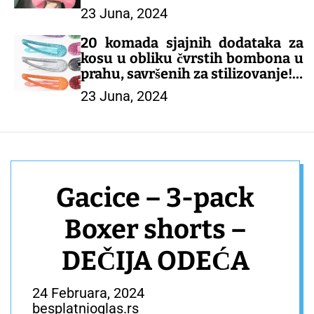
23 Juna, 2024
– DEČIJA ODEĆA
20 komada sjajnih dodataka za
kosu u obliku čvrstih bombona u
prahu, savršenih za stilizovanje!
23 Juna, 2024
– DEČIJI KOMPLETI
Gacice – 3-pack
Boxer shorts –
DEČIJA ODEĆA
24 Februara, 2024
besplatnioglas.rs