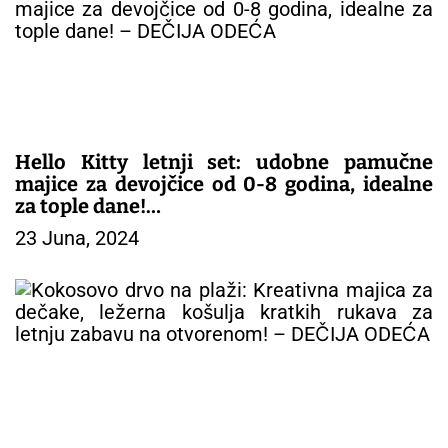
a
č
l
a
n
a
k
Hello Kitty letnji set: udobne pamučne
a
majice za devojčice od 0-8 godina, idealne
za tople dane!
23 Juna, 2024
– DEČIJA ODEĆA