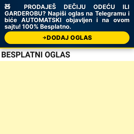
🧸 PRODAJEŠ DEČIJU ODEĆU ILI
GARDEROBU? Napiši oglas na Telegramu i
biće AUTOMATSKI objavljen i na ovom
sajtu! 100% Besplatno.
DODAJ OGLAS