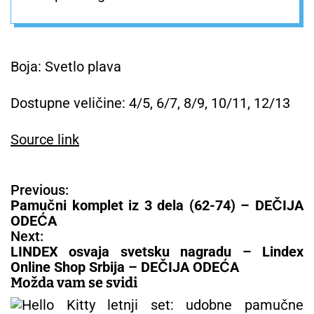
Boja: Svetlo plava
Dostupne veličine: 4/5, 6/7, 8/9, 10/11, 12/13
Source link
N
Previous:
a
Pamučni komplet iz 3 dela (62-74) – DEČIJA
v
ODEĆA
i
Next:
g
LINDEX osvaja svetsku nagradu – Lindex
a
Online Shop Srbija – DEČIJA ODEĆA
c
Možda vam se svidi
i
j