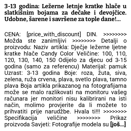
3-13 godina: Ležerne letnje kratke hlače u
slatkišnim bojama za dečake i devojčice.
Udobne, šarene i savršene za tople dane!
– DEČIJE PANTALONE
CENA: [price_with_discount] DIN. >>>>>>>>
Možda ste zanimljivi >>>>>>>> Detalji o
proizvodu: Naziv artikla: Dječje ležerne ljetne
kratke hlače Candy Color Veličine: 100, 110,
120, 130, 140, 150 Odijelo za djecu od 3-15
godina (samo za referencu) Materijal: pamuk
Uzrast: 3-13 godina Boje: roza, žuta, siva,
zelena, ruža crvena, plava, svetlo plava, tamno
plava Boja artikla prikazanog na fotografijama
može se malo razlikovati na monitoru vašeg
računara jer monitori nisu kalibrirani na isti
način, molimo provjerite da li možete to
prihvatiti prije narudžbe. Hvala ti!!! >>>>>>>>
Specifikacija veličine >>>>>>>> Prikaz
proizvoda Savjeti: Fotografije modela su
[još…]