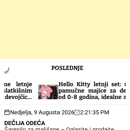
S
POSLEDNJE
k
i
p
tnje
Hello Kitty letnji set: udobne
t
šnim
pamučne majice za devojčice
o
ice.
od 0-8 godina, idealne za tople
c
e za
dane!
o
Nedjelja, 9 Augusta 2026
2
:
21
:
35
PM
n
– DEČIJA ODEĆA
t
DEČIJA ODEĆA
e
Šarenilo za mališane – Oglasite i prodajte