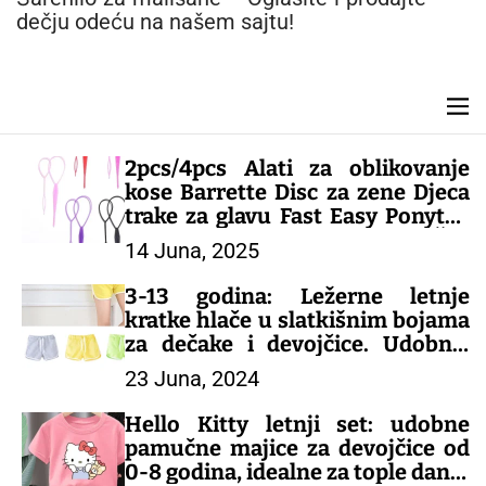
n
dečju odeću na našem sajtu!
t
M
e
n
2pcs/4pcs Alati za oblikovanje
u
kose Barrette Disc za zene Djeca
trake za glavu Fast Easy Ponytail
Creator dodaci za kosu – DEČIJI
14 Juna, 2025
KOMPLETI
3-13 godina: Ležerne letnje
kratke hlače u slatkišnim bojama
za dečake i devojčice. Udobne,
šarene i savršene za tople dane!
23 Juna, 2024
– DEČIJE PANTALONE
Hello Kitty letnji set: udobne
pamučne majice za devojčice od
0-8 godina, idealne za tople dane!