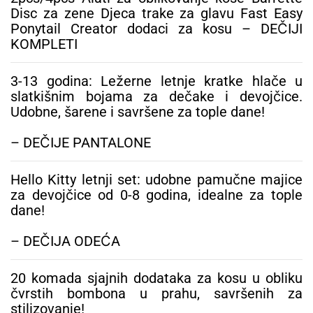
Disc za zene Djeca trake za glavu Fast Easy
Ponytail Creator dodaci za kosu – DEČIJI
KOMPLETI
3-13 godina: Ležerne letnje kratke hlače u
slatkišnim bojama za dečake i devojčice.
Udobne, šarene i savršene za tople dane!
– DEČIJE PANTALONE
Hello Kitty letnji set: udobne pamučne majice
za devojčice od 0-8 godina, idealne za tople
dane!
– DEČIJA ODEĆA
20 komada sjajnih dodataka za kosu u obliku
čvrstih bombona u prahu, savršenih za
stilizovanje!