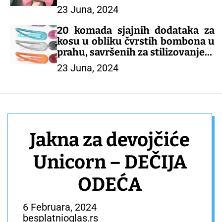
23 Juna, 2024
– DEČIJA ODEĆA
20 komada sjajnih dodataka za
kosu u obliku čvrstih bombona u
prahu, savršenih za stilizovanje!
23 Juna, 2024
– DEČIJI KOMPLETI
Jakna za devojčiće
Unicorn – DEČIJA
ODEĆA
6 Februara, 2024
besplatnioglas.rs