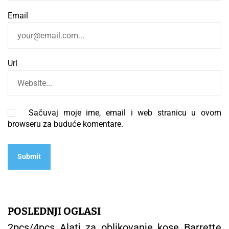
Email
Url
Sačuvaj moje ime, email i web stranicu u ovom
browseru za buduće komentare.
POSLEDNJI OGLASI
2pcs/4pcs Alati za oblikovanje kose Barrette