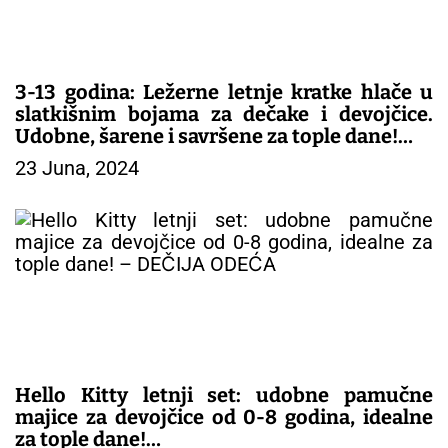
3-13 godina: Ležerne letnje kratke hlače u
slatkišnim bojama za dečake i devojčice.
Udobne, šarene i savršene za tople dane!
23 Juna, 2024
– DEČIJE PANTALONE
Hello Kitty letnji set: udobne pamučne
majice za devojčice od 0-8 godina, idealne
za tople dane!