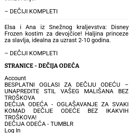
– DEČIJI KOMPLETI
Elsa i Ana iz Snežnog kraljevstva: Disney
Frozen kostim za devojčice! Haljina princeze
za slavlja, idealna za uzrast 2-10 godina.
– DEČIJI KOMPLETI
STRANICE - DEČIJA ODEĆA
Account
BESPLATNI OGLASI ZA DEČIJU ODEĆU –
UNAPREDITE STIL VAŠEG MALIŠANA BEZ
TROŠKOVA
DEČIJA ODEĆA - OGLAŠAVANJE ZA SVAKI
KOMAD DEČIJE ODEĆE BEZ IKAKVIH
TROŠKOVA!
DEČIJA ODEĆA - TUMBLR
Log In