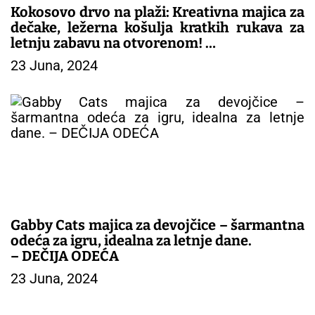
Kokosovo drvo na plaži: Kreativna majica za
dečake, ležerna košulja kratkih rukava za
letnju zabavu na otvorenom!
23 Juna, 2024
– DEČIJA ODEĆA
Gabby Cats majica za devojčice – šarmantna
odeća za igru, idealna za letnje dane.
– DEČIJA ODEĆA
23 Juna, 2024