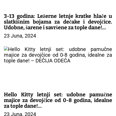
3-13 godina: Ležerne letnje kratke hlače u
slatkišnim bojama za dečake i devojčice.
Udobne, šarene i savršene za tople dane!
23 Juna, 2024
– DEČIJE PANTALONE
Hello Kitty letnji set: udobne pamučne
majice za devojčice od 0-8 godina, idealne
za tople dane!
23 Juna, 2024