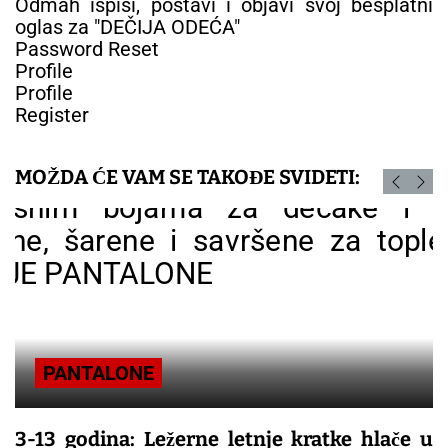
Odmah ispiši, postavi i objavi svoj besplatni
oglas za "DEČIJA ODEĆA"
Password Reset
Profile
Profile
Register
MOŽDA ĆE VAM SE TAKOĐE SVIDETI:
PANTALONE
3-13 godina: Ležerne letnje kratke hlače u