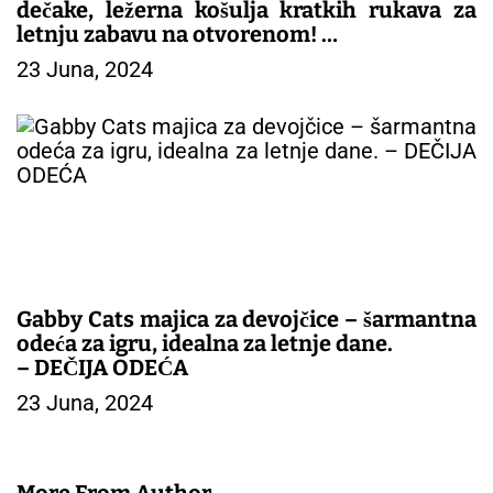
dečake, ležerna košulja kratkih rukava za
letnju zabavu na otvorenom!
23 Juna, 2024
– DEČIJA ODEĆA
Gabby Cats majica za devojčice – šarmantna
odeća za igru, idealna za letnje dane.
– DEČIJA ODEĆA
23 Juna, 2024
More From Author