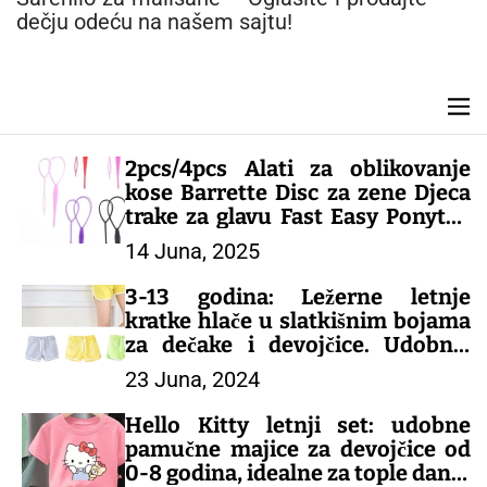
n
dečju odeću na našem sajtu!
t
M
e
n
2pcs/4pcs Alati za oblikovanje
u
kose Barrette Disc za zene Djeca
trake za glavu Fast Easy Ponytail
Creator dodaci za kosu – DEČIJI
14 Juna, 2025
KOMPLETI
3-13 godina: Ležerne letnje
kratke hlače u slatkišnim bojama
za dečake i devojčice. Udobne,
šarene i savršene za tople dane!
23 Juna, 2024
– DEČIJE PANTALONE
Hello Kitty letnji set: udobne
pamučne majice za devojčice od
0-8 godina, idealne za tople dane!