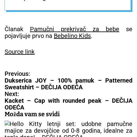
Članak
Pamučni prekrivač za bebe
se
pojavljuje prvo na
Bebelino Kids
.
Source link
N
Previous:
a
Dukserica JOY – 100% pamuk – Patterned
v
Sweatshirt – DEČIJA ODEĆA
i
Next:
g
Kacket – Cap with rounded peak – DEČIJA
a
ODEĆA
c
Možda vam se svidi
i
j
a