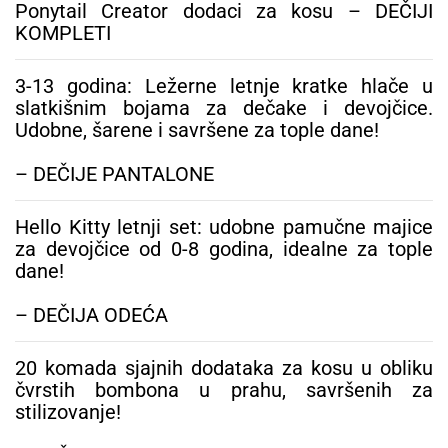
Ponytail Creator dodaci za kosu – DEČIJI
KOMPLETI
3-13 godina: Ležerne letnje kratke hlače u
slatkišnim bojama za dečake i devojčice.
Udobne, šarene i savršene za tople dane!
– DEČIJE PANTALONE
Hello Kitty letnji set: udobne pamučne majice
za devojčice od 0-8 godina, idealne za tople
dane!
– DEČIJA ODEĆA
20 komada sjajnih dodataka za kosu u obliku
čvrstih bombona u prahu, savršenih za
stilizovanje!