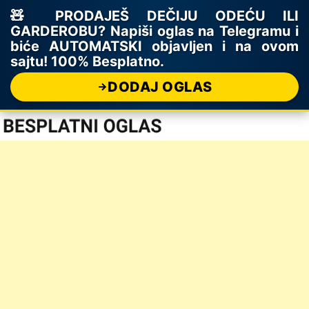
🧸 PRODAJEŠ DEČIJU ODEĆU ILI
GARDEROBU? Napiši oglas na Telegramu i
biće AUTOMATSKI objavljen i na ovom
sajtu! 100% Besplatno.
DODAJ OGLAS