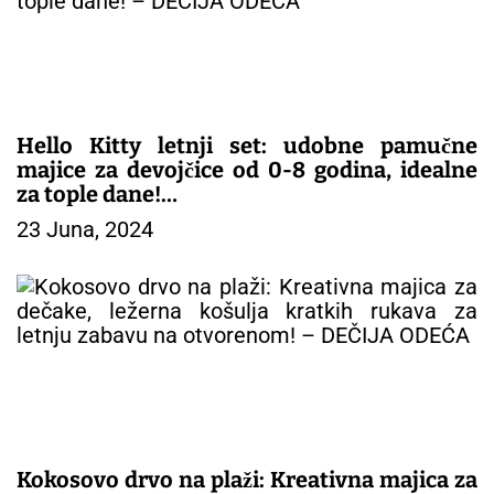
č
l
a
n
a
k
Hello Kitty letnji set: udobne pamučne
a
majice za devojčice od 0-8 godina, idealne
za tople dane!
23 Juna, 2024
– DEČIJA ODEĆA
Kokosovo drvo na plaži: Kreativna majica za