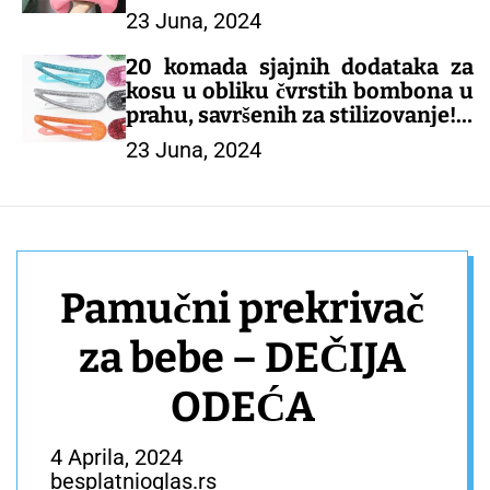
23 Juna, 2024
– DEČIJA ODEĆA
20 komada sjajnih dodataka za
kosu u obliku čvrstih bombona u
prahu, savršenih za stilizovanje!
23 Juna, 2024
– DEČIJI KOMPLETI
Pamučni prekrivač
za bebe – DEČIJA
ODEĆA
4 Aprila, 2024
besplatnioglas.rs