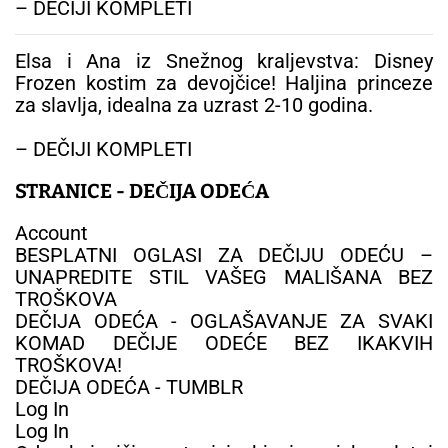
– DEČIJI KOMPLETI
Elsa i Ana iz Snežnog kraljevstva: Disney
Frozen kostim za devojčice! Haljina princeze
za slavlja, idealna za uzrast 2-10 godina.
– DEČIJI KOMPLETI
STRANICE - DEČIJA ODEĆA
Account
BESPLATNI OGLASI ZA DEČIJU ODEĆU –
UNAPREDITE STIL VAŠEG MALIŠANA BEZ
TROŠKOVA
DEČIJA ODEĆA - OGLAŠAVANJE ZA SVAKI
KOMAD DEČIJE ODEĆE BEZ IKAKVIH
TROŠKOVA!
DEČIJA ODEĆA - TUMBLR
Log In
Log In