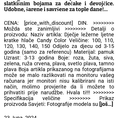
slatkišnim bojama za dečake i devojčice.
Udobne, šarene i savršene za tople dane!
– DEČIJE PANTALONE
CENA: [price_with_discount] DIN. >>>>>>>>
Možda ste zanimljivi >>>>>>>> Detalji o
proizvodu: Naziv artikla: Dječje ležerne ljetne
kratke hlače Candy Color Veličine: 100, 110,
120, 130, 140, 150 Odijelo za djecu od 3-15
godina (samo za referencu) Materijal: pamuk
Uzrast: 3-13 godina Boje: roza, žuta, siva,
zelena, ruža crvena, plava, svetlo plava, tamno
plava Boja artikla prikazanog na fotografijama
može se malo razlikovati na monitoru vašeg
računara jer monitori nisu kalibrirani na isti
način, molimo provjerite da li možete to
prihvatiti prije narudžbe. Hvala ti!!! >>>>>>>>
Specifikacija veličine >>>>>>>> Prikaz
proizvoda Savjeti: Fotografije modela su
[još…]
23 Juna, 2024