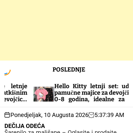
S
POSLEDNJE
k
i
p
nje
Hello Kitty letnji set: udobne
t
im
pamučne majice za devojčice od
o
ce.
0-8 godina, idealne za tople
c
 za
dane!
o
Ponedjeljak, 10 Augusta 2026
5
:
37
:
40
AM
n
– DEČIJA ODEĆA
t
DEČIJA ODEĆA
e
Šarenilo za mališane – Oglasite i prodajte