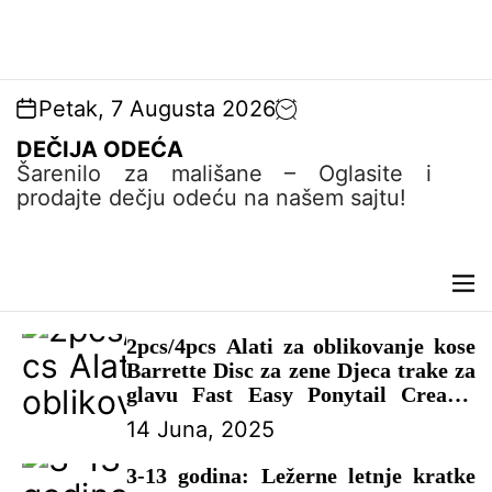
Petak, 7 Augusta 2026
DEČIJA ODEĆA
Šarenilo za mališane – Oglasite i
prodajte dečju odeću na našem sajtu!
M
e
n
2pcs/4pcs Alati za oblikovanje kose
u
Barrette Disc za zene Djeca trake za
glavu Fast Easy Ponytail Creator
dodaci za kosu – DEČIJI
14 Juna, 2025
KOMPLETI
3-13 godina: Ležerne letnje kratke