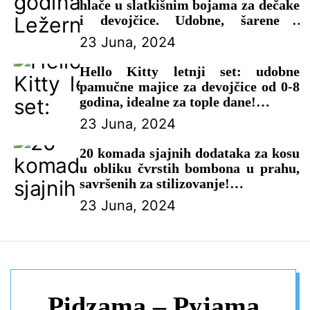
hlače u slatkišnim bojama za dečake
i devojčice. Udobne, šarene i
savršene za tople dane!
23 Juna, 2024
– DEČIJE PANTALONE
Hello Kitty letnji set: udobne
pamučne majice za devojčice od 0-8
godina, idealne za tople dane!
23 Juna, 2024
– DEČIJA ODEĆA
20 komada sjajnih dodataka za kosu
u obliku čvrstih bombona u prahu,
savršenih za stilizovanje!
23 Juna, 2024
– DEČIJI KOMPLETI
Pidzama – Pyjama