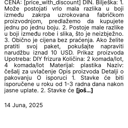
CENA: [price_with_discount] DIN. Bilješka: 1.
C
Može postojati vrlo mala razlika u boji
>
između zakrpa uzrokovana fabričkom
D
proizvodnjom, predlažemo da kupujete
l
jednu po jednu boju. 2. Postoje male razlike
V
u boji između robe i slika, što je neizbježno.
z
3. Obično je cijena bez praćenja. Ako želite
r
pratiti svoj paket, pokušajte napraviti
g
narudžbu iznad 10 USD. Prikaz proizvoda
c
Upotreba: DIY frizura Količina: 2 komada/lot,
B
4 komada/lot Materijal: plastika Naziv:
m
češalj za uvlačenje Opis proizvoda Detalji o
r
pakovanju O isporuci 1. Stavke će biti
n
isporučene u roku od 1-3 radna dana nakon
p
jasne uplate. 2. Stavke će
[još…]
>
P
s
14 Juna, 2025
2