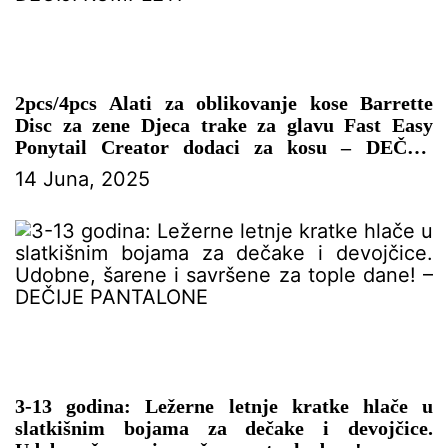
2pcs/4pcs Alati za oblikovanje kose Barrette
Disc za zene Djeca trake za glavu Fast Easy
Ponytail Creator dodaci za kosu – DEČIJI
KOMPLETI
14 Juna, 2025
3-13 godina: Ležerne letnje kratke hlače u
slatkišnim bojama za dečake i devojčice.