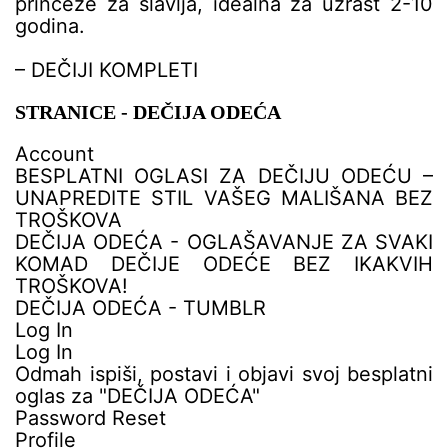
princeze za slavlja, idealna za uzrast 2-10
godina.
– DEČIJI KOMPLETI
STRANICE - DEČIJA ODEĆA
Account
BESPLATNI OGLASI ZA DEČIJU ODEĆU –
UNAPREDITE STIL VAŠEG MALIŠANA BEZ
TROŠKOVA
DEČIJA ODEĆA - OGLAŠAVANJE ZA SVAKI
KOMAD DEČIJE ODEĆE BEZ IKAKVIH
TROŠKOVA!
DEČIJA ODEĆA - TUMBLR
Log In
Log In
Odmah ispiši, postavi i objavi svoj besplatni
oglas za "DEČIJA ODEĆA"
Password Reset
Profile