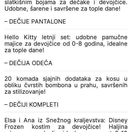
slatkišnim bojama za dečake i devojčice.
Udobne, šarene i savršene za tople dane!
– DEČIJE PANTALONE
Hello Kitty letnji set: udobne pamučne
majice za devojčice od 0-8 godina, idealne
za tople dane!
– DEČIJA ODEĆA
20 komada sjajnih dodataka za kosu u
obliku čvrstih bombona u prahu, savršenih
za stilizovanje!
– DEČIJI KOMPLETI
Elsa i Ana iz Snežnog kraljevstva: Disney
Frozen kostim za devojčice! Haljina