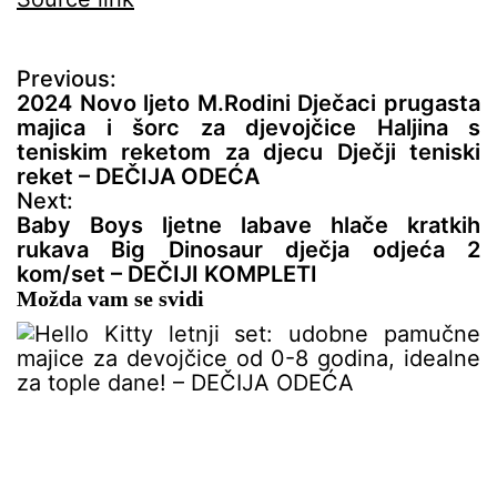
N
Previous:
a
2024 Novo ljeto M.Rodini Dječaci prugasta
v
majica i šorc za djevojčice Haljina s
i
teniskim reketom za djecu Dječji teniski
g
reket – DEČIJA ODEĆA
a
Next:
c
Baby Boys ljetne labave hlače kratkih
i
rukava Big Dinosaur dječja odjeća 2
j
kom/set – DEČIJI KOMPLETI
a
Možda vam se svidi
č
l
a
n
a
k
a