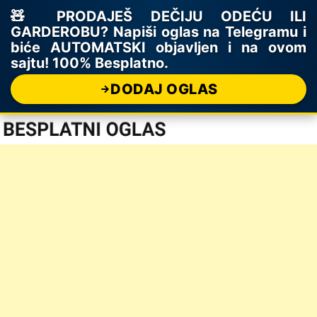
🧸 PRODAJEŠ DEČIJU ODEĆU ILI
GARDEROBU? Napiši oglas na Telegramu i
biće AUTOMATSKI objavljen i na ovom
sajtu! 100% Besplatno.
DODAJ OGLAS