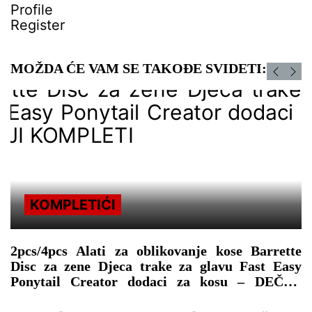
Profile
Register
MOŽDA ĆE VAM SE TAKOĐE SVIDETI:
KOMPLETIĆI
2pcs/4pcs Alati za oblikovanje kose Barrette
3
Disc za zene Djeca trake za glavu Fast Easy
s
Ponytail Creator dodaci za kosu – DEČIJI
U
KOMPLETI
–