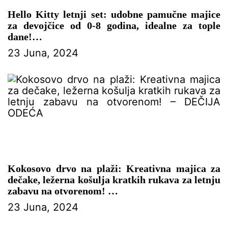
Hello Kitty letnji set: udobne pamučne majice
za devojčice od 0-8 godina, idealne za tople
dane!
23 Juna, 2024
– DEČIJA ODEĆA
Kokosovo drvo na plaži: Kreativna majica za
dečake, ležerna košulja kratkih rukava za letnju
zabavu na otvorenom!
23 Juna, 2024
– DEČIJA ODEĆA